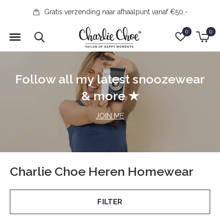
Gratis verzending naar afhaalpunt vanaf €50,-
0
0
Follow all my latest snoozewear
& more ★
JOIN ME
Charlie Choe Heren Homewear
FILTER