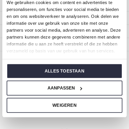
We gebruiken cookies om content en advertenties te
Klantenservice
personaliseren, om functies voor social media te bieden
en om ons websiteverkeer te analyseren. Ook delen we
Mijn account
informatie over uw gebruik van onze site met onze
partners voor social media, adverteren en analyse. Deze
Categorieën
partners kunnen deze gegevens combineren met andere
informatie die u aan ze heeft verstrekt of die ze hebben
Over ons
verzameld op basis van uw gebruik van hun services.
CALL US
EMAIL US
ALLES TOESTAAN
ONZE MERKEN
AANPASSEN
WEIGEREN
Dirkje baby- en kinderkleding
Maat 44 t/m 116