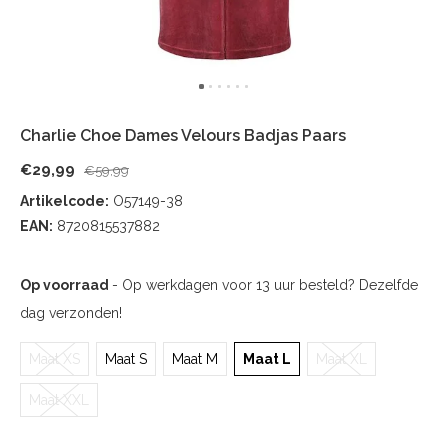
Charlie Choe Dames Velours Badjas Paars
€29,99
€59,99
Artikelcode:
O57149-38
EAN:
8720815537882
Op voorraad
- Op werkdagen voor 13 uur besteld? Dezelfde
dag verzonden!
Maat XS
Maat S
Maat M
Maat L
Maat XL
Maat XXL