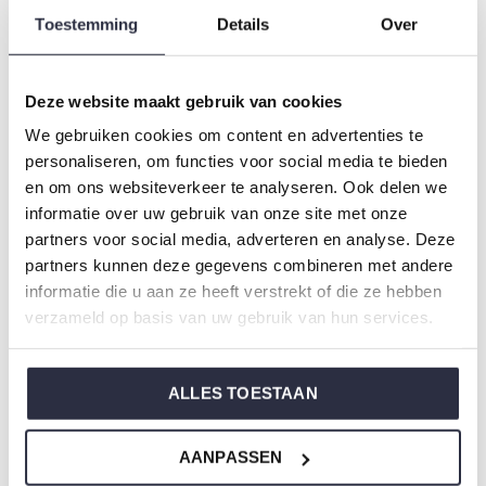
Type:
Pyjama's
Toestemming
Details
Over
Geslacht: Dames
Kleur: Cassis
Deze website maakt gebruik van cookies
Samenstelling: 80% Cotton/ 20% Polyester
We gebruiken cookies om content en advertenties te
Artikelnummer: O57149-38
personaliseren, om functies voor social media te bieden
en om ons websiteverkeer te analyseren. Ook delen we
De nachtkleding van Charlie Choe is gemaakt van
informatie over uw gebruik van onze site met onze
heerlijke zachte stoffen en heeft een perfecte pasvorm.
partners voor social media, adverteren en analyse. Deze
partners kunnen deze gegevens combineren met andere
informatie die u aan ze heeft verstrekt of die ze hebben
Weet je niet zo goed welke maat je moet kiezen van onze
verzameld op basis van uw gebruik van hun services.
nachtkleding?
Klik dan
hier
voor de maattabel van Charlie Choe.
ALLES TOESTAAN
AANPASSEN
Om niet te vergeten