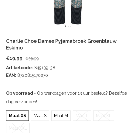
Charlie Choe Dames Pyjamabroek Groenblauw
Eskimo
€19,99
€39,99
Artikelcode:
S49139-38
EAN:
8720815170270
Op voorraad
- Op werkdagen voor 13 uur besteld? Dezelfde
dag verzonden!
Maat XS
Maat S
Maat M
Maat L
Maat XL
Maat XXL