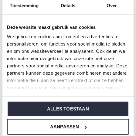
Type:
Pyjama's
Toestemming
Details
Over
Geslacht: Dames
Kleur: Ocean
Deze website maakt gebruik van cookies
Samenstelling: 95% Cotton/ 5% Elastane
We gebruiken cookies om content en advertenties te
Artikelnummer: S49139-38
personaliseren, om functies voor social media te bieden
en om ons websiteverkeer te analyseren. Ook delen we
De nachtkleding van Charlie Choe is gemaakt van
informatie over uw gebruik van onze site met onze
heerlijke zachte stoffen en heeft een perfecte pasvorm.
partners voor social media, adverteren en analyse. Deze
partners kunnen deze gegevens combineren met andere
informatie die u aan ze heeft verstrekt of die ze hebben
Weet je niet zo goed welke maat je moet kiezen van onze
verzameld op basis van uw gebruik van hun services.
nachtkleding?
Klik dan
hier
voor de maattabel van Charlie Choe.
ALLES TOESTAAN
AANPASSEN
Om niet te vergeten