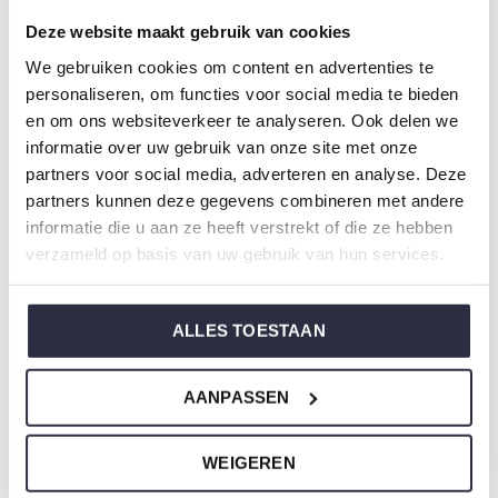
Artikelnummer: P55123-38
Deze website maakt gebruik van cookies
We gebruiken cookies om content en advertenties te
De nachtkleding van Charlie Choe is gemaakt van
personaliseren, om functies voor social media te bieden
heerlijke zachte stoffen en heeft een perfecte pasvorm.
en om ons websiteverkeer te analyseren. Ook delen we
informatie over uw gebruik van onze site met onze
Weet je niet zo goed welke maat je moet kiezen van onze
partners voor social media, adverteren en analyse. Deze
nachtkleding?
partners kunnen deze gegevens combineren met andere
informatie die u aan ze heeft verstrekt of die ze hebben
Klik dan
hier
voor de maattabel van Charlie Choe.
verzameld op basis van uw gebruik van hun services.
Om niet te vergeten
ALLES TOESTAAN
AANPASSEN
WEIGEREN