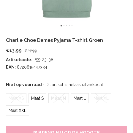
Charlie Choe Dames Pyjama T-shirt Groen
€13,99
€27,99
Artikelcode:
P55123-38
EAN:
8720815447334
Niet op voorraad
- Dit artikel is helaas uitverkocht.
Maat XS
Maat S
Maat M
Maat L
Maat XL
Maat XXL
✉ BRENG MIJ OP DE HOOGTE