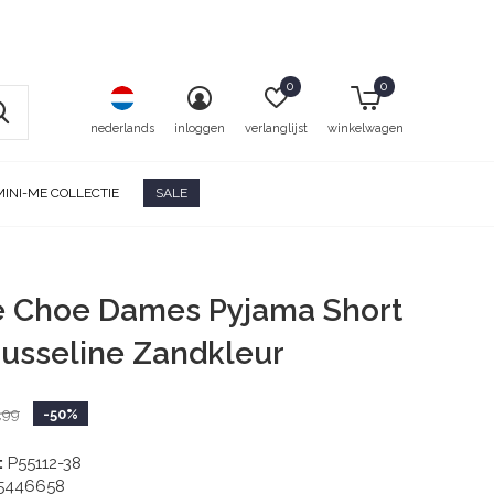
0
0
nederlands
inloggen
verlanglijst
winkelwagen
MINI-ME COLLECTIE
SALE
e Choe Dames Pyjama Short
usseline Zandkleur
,99
-50%
:
P55112-38
5446658