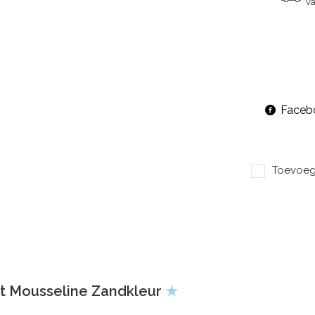
Va
Faceb
Toevoege
t Mousseline Zandkleur
★