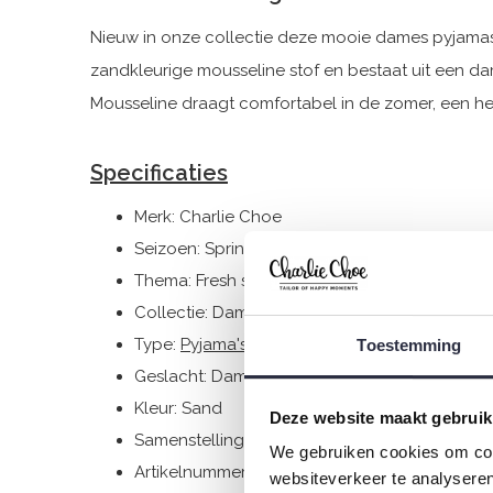
Nieuw in onze collectie deze mooie dames pyjamas
zandkleurige mousseline stof en bestaat uit een da
Mousseline draagt comfortabel in de zomer, een heer
Specificaties
Merk: Charlie Choe
Seizoen: Spring/Summer 2025
Thema: Fresh summer nights
Collectie: Dames
Type:
Pyjama's
Toestemming
Geslacht: Dames
Kleur: Sand
Deze website maakt gebruik
Samenstelling: 100% Cotton
We gebruiken cookies om cont
Artikelnummer: P55112-38
websiteverkeer te analyseren