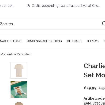
erzonden.
Gratis verzending naar afhaalpunt vanaf €50,-
 NACHTKLEDING
JONGENS NACHTKLEDING
GIFT CARD
THEMA'S
 Mousseline Zandkleur
Charli
Set Mo
€29,99
€59
Artikelcode
EAN:
872081