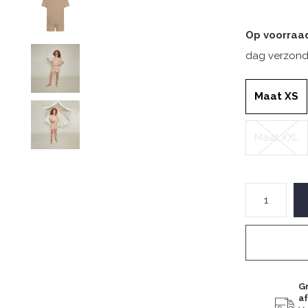
Op voorraa
dag verzond
Maat XS
Maat XXL
Gr
a