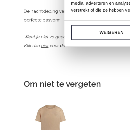
media, adverteren en analys
verstrekt of die ze hebben v
De nachtkleding van Charlie Choe is gemaakt van he
perfecte pasvorm.
WEIGEREN
Weet je niet zo goed welke maat je moet kiezen van
Klik dan
hier
voor de maattabel van Charlie Choe.
Om niet te vergeten