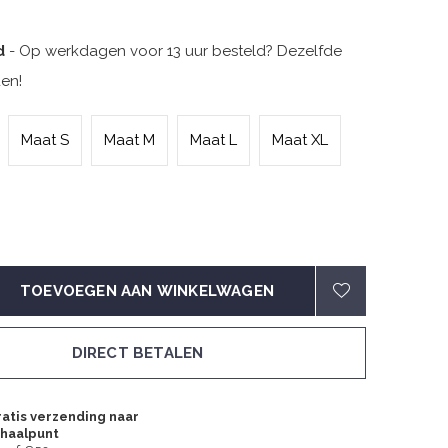
d
- Op werkdagen voor 13 uur besteld? Dezelfde
en!
Maat S
Maat M
Maat L
Maat XL
TOEVOEGEN AAN WINKELWAGEN
DIRECT BETALEN
atis verzending naar
fhaalpunt