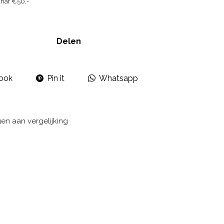
naf €50,-
Delen
ook
Pin it
Whatsapp
n aan vergelijking