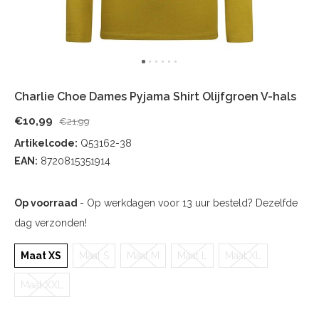
Charlie Choe Dames Pyjama Shirt Olijfgroen V-hals
€10,99
€21,99
Artikelcode:
Q53162-38
EAN:
8720815351914
Op voorraad
- Op werkdagen voor 13 uur besteld? Dezelfde
dag verzonden!
Maat XS
Maat S
Maat M
Maat L
Maat XL
Maat XXL