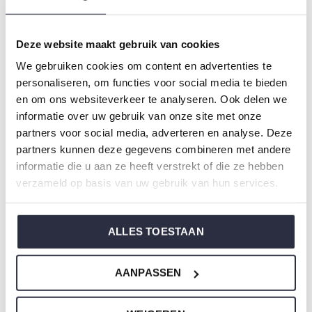
Kleur: Olive
Samenstelling: 95% Cotton/ 5% Elastane
Deze website maakt gebruik van cookies
Artikelnummer: Q53162-38
We gebruiken cookies om content en advertenties te
personaliseren, om functies voor social media te bieden
De nachtkleding van Charlie Choe is gemaakt van
en om ons websiteverkeer te analyseren. Ook delen we
heerlijke zachte stoffen en heeft een perfecte pasvorm.
informatie over uw gebruik van onze site met onze
partners voor social media, adverteren en analyse. Deze
partners kunnen deze gegevens combineren met andere
Weet je niet zo goed welke maat je moet kiezen van onze
informatie die u aan ze heeft verstrekt of die ze hebben
nachtkleding?
verzameld op basis van uw gebruik van hun services.
Klik dan
hier
voor de maattabel van Charlie Choe.
ALLES TOESTAAN
Om niet te vergeten
AANPASSEN