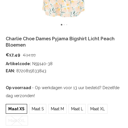
Charlie Choe Dames Pyjama Bigshirt Licht Peach
Bloemen
€17,49
€34,99
Artikelcode:
N59140-38
EAN:
8720815633843
Op voorraad
- Op werkdagen voor 13 uur besteld? Dezelfde
dag verzonden!
Maat XS
Maat S
Maat M
Maat L
Maat XL
Maat XXL