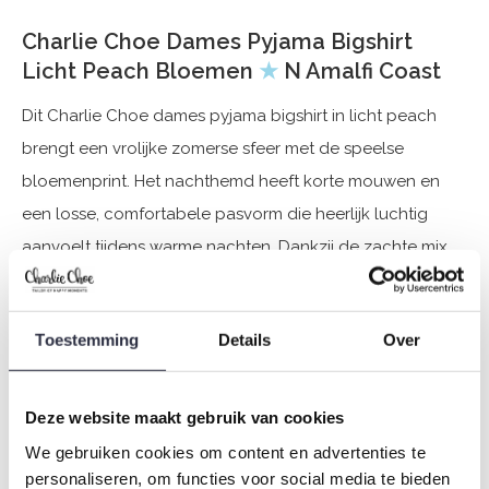
Charlie Choe Dames Pyjama Bigshirt
Licht Peach Bloemen
★
N Amalfi Coast
Dit Charlie Choe dames pyjama bigshirt in licht peach
brengt een vrolijke zomerse sfeer met de speelse
bloemenprint. Het nachthemd heeft korte mouwen en
een losse, comfortabele pasvorm die heerlijk luchtig
aanvoelt tijdens warme nachten. Dankzij de zachte mix
van 50% katoen en 50% modal voelt de stof soepel en
ademend aan en valt hij prettig om het lichaam. Dit licht
Toestemming
Details
Over
oranje roze Charlie Choe bigshirt is perfect om zorgeloos
in te ontspannen, of dat nu tijdens het uitslapen, loungen
of een relaxte avond thuis is.
Deze website maakt gebruik van cookies
We gebruiken cookies om content en advertenties te
Specificaties
personaliseren, om functies voor social media te bieden