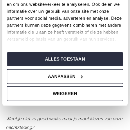
en om ons websiteverkeer te analyseren. Ook delen we
Merk: Charlie Choe
informatie over uw gebruik van onze site met onze
Seizoen: Spring/Summer 2026
partners voor social media, adverteren en analyse. Deze
partners kunnen deze gegevens combineren met andere
Thema: N Amalfi Coast
informatie die u aan ze heeft verstrekt of die ze hebben
Collectie: Dames
verzameld op basis van uw gebruik van hun services.
Type:
Pyjama's
Geslacht: Dames
ALLES TOESTAAN
Kleur: Light peach
Samenstelling: 50% Cotton/ 50% Modal
Artikelnummer: N59140-38
AANPASSEN
De nachtkleding van Charlie Choe is gemaakt van
WEIGEREN
heerlijke zachte stoffen en heeft een perfecte pasvorm.
Weet je niet zo goed welke maat je moet kiezen van onze
nachtkleding?