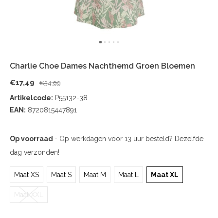
Charlie Choe Dames Nachthemd Groen Bloemen
€17,49
€34,99
Artikelcode:
P55132-38
EAN:
8720815447891
Op voorraad
- Op werkdagen voor 13 uur besteld? Dezelfde
dag verzonden!
Maat XS
Maat S
Maat M
Maat L
Maat XL
Maat XXL