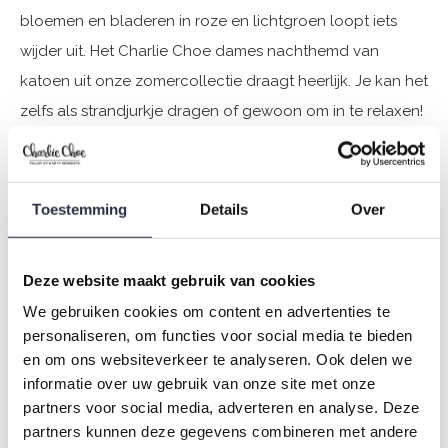
bloemen en bladeren in roze en lichtgroen loopt iets
wijder uit. Het Charlie Choe dames nachthemd van
katoen uit onze zomercollectie draagt heerlijk. Je kan het
zelfs als strandjurkje dragen of gewoon om in te relaxen!
Leuk detail van deze nachtjapon zijn de gerimpelde
stukjes bij de schouders.
Toestemming
Details
Over
Specificaties
Merk: Charlie Choe
Deze website maakt gebruik van cookies
Seizoen: Spring/Summer 2025
We gebruiken cookies om content en advertenties te
Thema: Fresh summer nights
personaliseren, om functies voor social media te bieden
en om ons websiteverkeer te analyseren. Ook delen we
Collectie: Dames
informatie over uw gebruik van onze site met onze
Type:
Pyjama's
partners voor social media, adverteren en analyse. Deze
Geslacht: Dames
partners kunnen deze gegevens combineren met andere
Kleur: Green