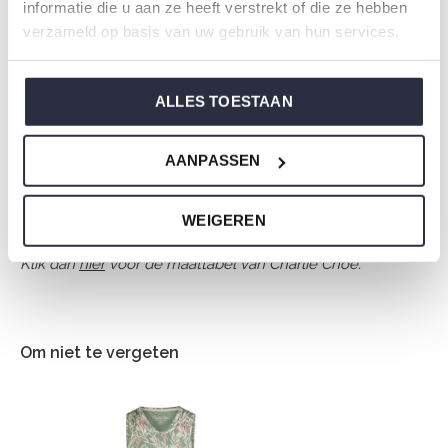
informatie die u aan ze heeft verstrekt of die ze hebben
Samenstelling: 95% Cotton/ 5% Elastane
verzameld op basis van uw gebruik van hun services.
Artikelnummer: P55132-38
ALLES TOESTAAN
De nachtkleding van Charlie Choe is gemaakt van
heerlijke zachte stoffen en heeft een perfecte pasvorm.
AANPASSEN
Weet je niet zo goed welke maat je moet kiezen van onze
WEIGEREN
nachtkleding?
Klik dan
hier
voor de maattabel van Charlie Choe.
Om niet te vergeten