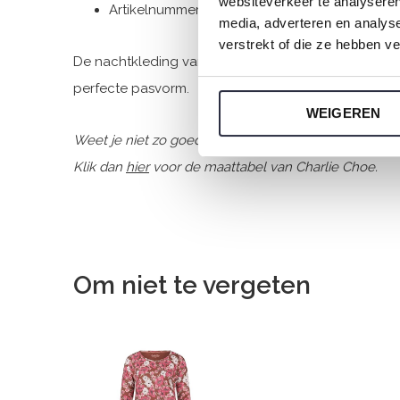
websiteverkeer te analyseren
Artikelnummer: S49143-38
media, adverteren en analys
verstrekt of die ze hebben v
De nachtkleding van Charlie Choe is gemaakt van he
perfecte pasvorm.
WEIGEREN
Weet je niet zo goed welke maat je moet kiezen van
Klik dan
hier
voor de maattabel van Charlie Choe.
Om niet te vergeten