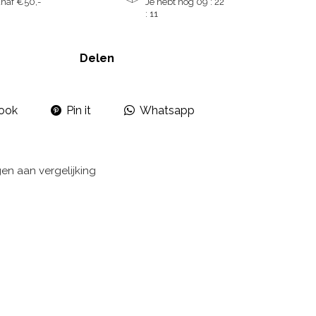
naf €50,-
Je hebt nog
09 : 22
:
11
Delen
ook
Pin it
Whatsapp
n aan vergelijking