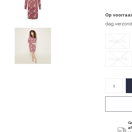
Op voorraa
dag verzond
Maat XS
Maat XXL
Gr
a