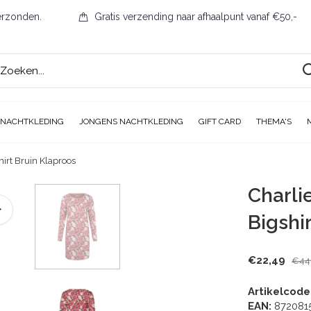
erzonden.
Gratis verzending naar afhaalpunt vanaf €50,-
 NACHTKLEDING
JONGENS NACHTKLEDING
GIFT CARD
THEMA'S
rt Bruin Klaproos
Charl
Bigshi
€22,49
€44
Artikelcode
EAN:
872081