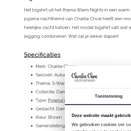
Het bigshirt uit het thema Warm Nights in een warm
pyjama nachthemd van Charlie Choe heeft een mooi
heerlijke zacht katoen. Het model bigshirt valt wat
legging combineren. Wat zal je lekker slapen!
Specificaties
Merk: Charlie Choe
Seizoen: Autumn/Winter 2023
Thema: S-Warm nights
Collectie: Dames
Toestemming
Type:
Pyjama's
Geslacht: Dames
Deze website maakt gebruik
Kleur: Brown
We gebruiken cookies om cont
Samenstelling: 95% Cotton/ 5% Elastane