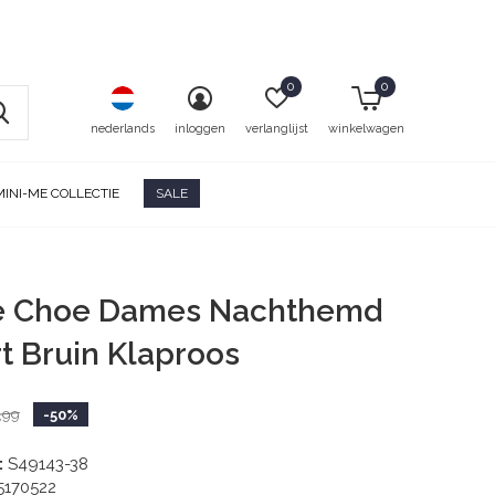
0
0
nederlands
inloggen
verlanglijst
winkelwagen
MINI-ME COLLECTIE
SALE
ie Choe Dames Nachthemd
rt Bruin Klaproos
,99
-50%
:
S49143-38
5170522