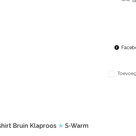
Va
Faceb
Toevoege
irt Bruin Klaproos
★
S-Warm