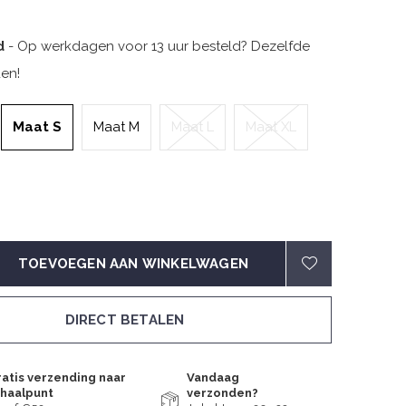
d
- Op werkdagen voor 13 uur besteld? Dezelfde
en!
Maat S
Maat M
Maat L
Maat XL
TOEVOEGEN AAN WINKELWAGEN
DIRECT BETALEN
atis verzending naar
Vandaag
fhaalpunt
verzonden?