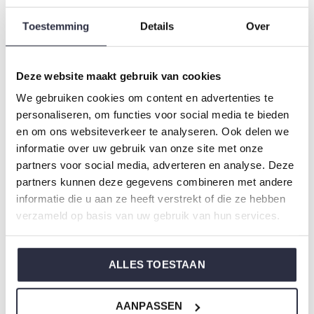
Collectie: Dames
Toestemming
Details
Over
Type:
Pyjama's
Geslacht: Dames
Kleur: Dark green
Deze website maakt gebruik van cookies
Samenstelling: 95% Cotton/ 5% Elastane
We gebruiken cookies om content en advertenties te
Artikelnummer: O57118-38
personaliseren, om functies voor social media te bieden
en om ons websiteverkeer te analyseren. Ook delen we
informatie over uw gebruik van onze site met onze
De nachtkleding van Charlie Choe is gemaakt van
partners voor social media, adverteren en analyse. Deze
heerlijke zachte stoffen en heeft een perfecte pasvorm.
partners kunnen deze gegevens combineren met andere
informatie die u aan ze heeft verstrekt of die ze hebben
verzameld op basis van uw gebruik van hun services.
Weet je niet zo goed welke maat je moet kiezen van onze
nachtkleding?
Klik dan
hier
voor de maattabel van Charlie Choe.
ALLES TOESTAAN
AANPASSEN