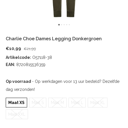
Charlie Choe Dames Legging Donkergroen
€10,99
€21,99
Artikelcode:
O57118-38
EAN:
8720815536359
Op voorraad
- Op werkdagen voor 13 uur besteld? Dezelfde
dag verzonden!
Maat XS
Maat S
Maat M
Maat L
Maat XL
Maat XXL