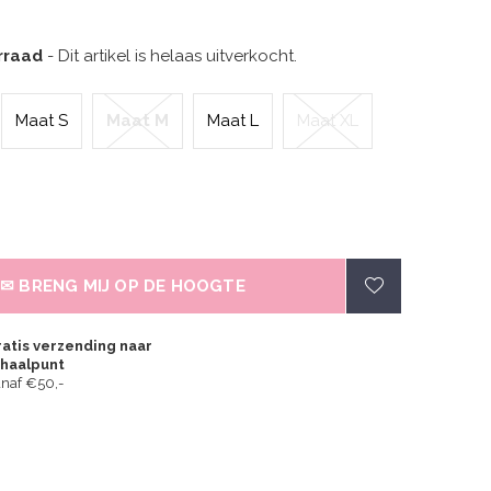
orraad
- Dit artikel is helaas uitverkocht.
Maat S
Maat M
Maat L
Maat XL
✉ BRENG MIJ OP DE HOOGTE
atis verzending naar
fhaalpunt
naf €50,-