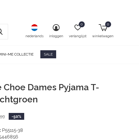
0
0
nederlands
inloggen
verlanglijst
winkelwagen
MINI-ME COLLECTIE
SALE
e Choe Dames Pyjama T-
Lichtgroen
,99
-50%
:
P55115-38
5446856