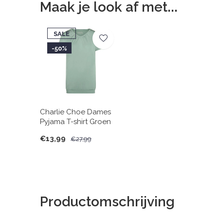
Maak je look af met...
SALE
-50%
Charlie Choe Dames
Pyjama T-shirt Groen
€13,99
€27,99
Productomschrijving