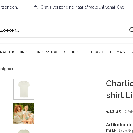
erzonden.
Gratis verzending naar afhaalpunt vanaf €50,-
 NACHTKLEDING
JONGENS NACHTKLEDING
GIFT CARD
THEMA'S
chtgroen
Charli
shirt 
€12,49
€24
Artikelcode
EAN:
872081