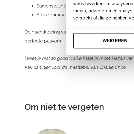
websiteverkeer te analyseren
Samenstelling: 95% Cotton/ 5% Elastane
media, adverteren en analys
Artikelnummer: P55115-38
verstrekt of die ze hebben v
De nachtkleding van Charlie Choe is gemaakt van he
WEIGEREN
perfecte pasvorm.
Weet je niet zo goed welke maat je moet kiezen van
Klik dan
hier
voor de maattabel van Charlie Choe.
Om niet te vergeten