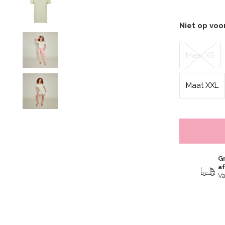
Niet op vo
Maat XS
Maat XXL
Gr
a
Va