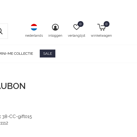
0
0
nederlands
inloggen
verlanglijst
winkelwagen
MINI-ME COLLECTIE
SALE
AUBON
:
38-CC-gift015
11112