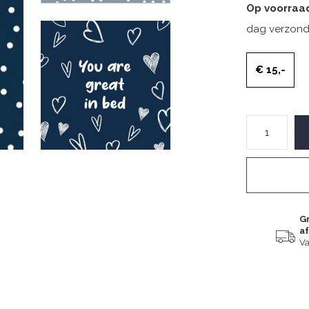
Op voorraa
dag verzond
€ 15,-
Gr
a
Va