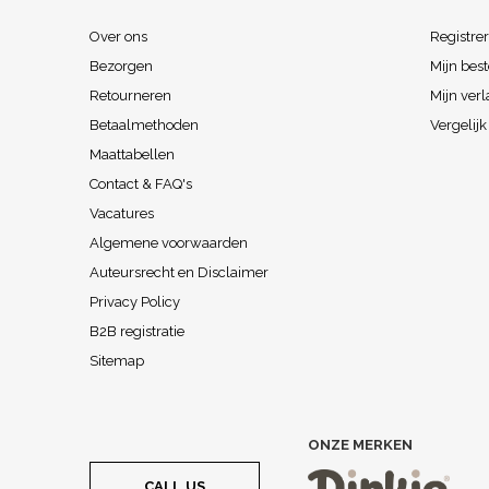
Over ons
Registre
Bezorgen
Mijn best
Retourneren
Mijn verl
Betaalmethoden
Vergelij
Maattabellen
Contact & FAQ's
Vacatures
Algemene voorwaarden
Auteursrecht en Disclaimer
Privacy Policy
B2B registratie
Sitemap
ONZE MERKEN
CALL US