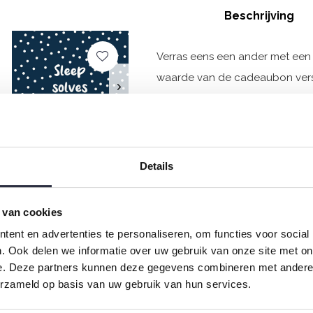
Beschrijving
Verras eens een ander met ee
waarde van de cadeaubon verstu
de ontvanger. Dat is nog eens 
Toevoegen aan vergelijkin
CADEAUBON
Details
Om niet te verge
€50,00
 van cookies
ent en advertenties te personaliseren, om functies voor social
. Ook delen we informatie over uw gebruik van onze site met on
e. Deze partners kunnen deze gegevens combineren met andere i
erzameld op basis van uw gebruik van hun services.
CADEAUBON