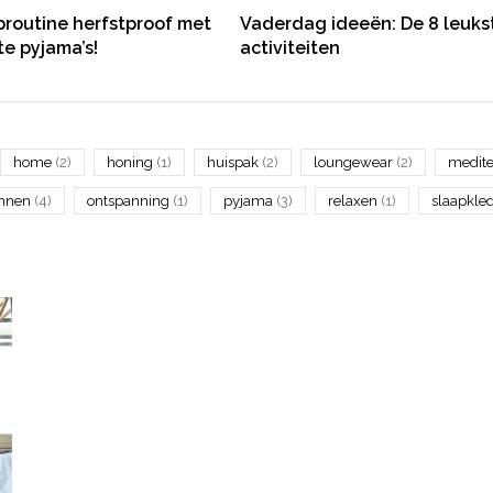
proutine herfstproof met
Vaderdag ideeën: De 8 leuks
te pyjama’s!
activiteiten
home
(2)
honing
(1)
huispak
(2)
loungewear
(2)
medit
annen
(4)
ontspanning
(1)
pyjama
(3)
relaxen
(1)
slaapkle