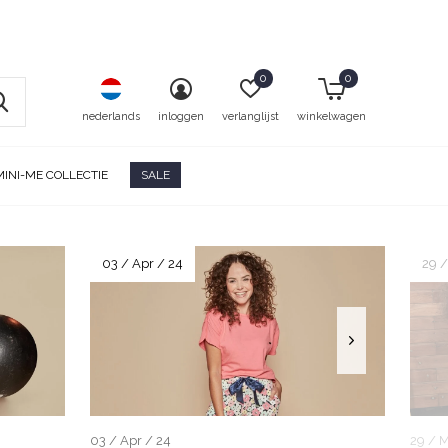
0
0
nederlands
inloggen
verlanglijst
winkelwagen
MINI-ME COLLECTIE
SALE
03 / Apr / 24
29 /
03 / Apr / 24
29 / M