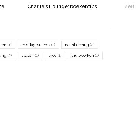
te
Charlie's Lounge: boekentips
Zelf
eren
(1)
middagroutines
(1)
nachtkleding
(2)
ding
(3)
slapen
(1)
thee
(1)
thuiswerken
(1)