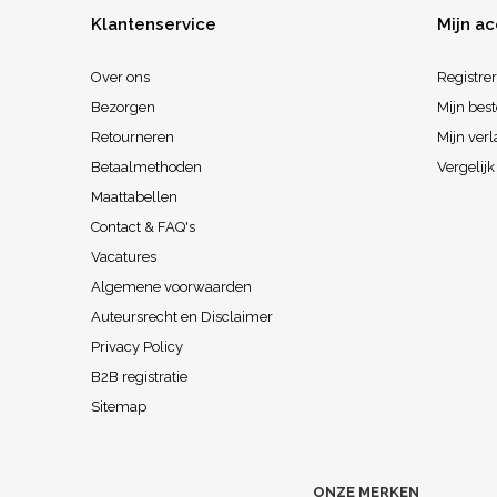
Klantenservice
Mijn a
Over ons
Registre
Bezorgen
Mijn best
Retourneren
Mijn verl
Betaalmethoden
Vergelij
Maattabellen
Contact & FAQ's
Vacatures
Algemene voorwaarden
Auteursrecht en Disclaimer
Privacy Policy
B2B registratie
Sitemap
ONZE MERKEN