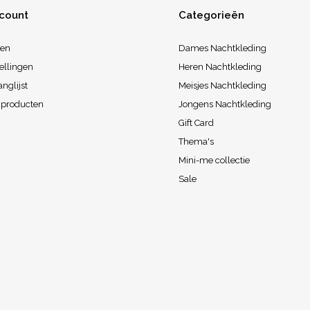
ccount
Categorieën
ren
Dames Nachtkleding
ellingen
Heren Nachtkleding
anglijst
Meisjes Nachtkleding
k producten
Jongens Nachtkleding
Gift Card
Thema's
Mini-me collectie
Sale