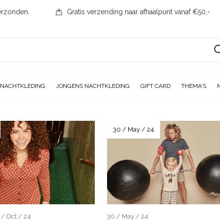
erzonden.
Gratis verzending naar afhaalpunt vanaf €50,-
 NACHTKLEDING
JONGENS NACHTKLEDING
GIFT CARD
THEMA'S
30 / May / 24
 / Oct / 24
30 / May / 24