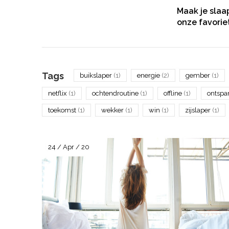
Maak je slaa
onze favorie
Tags
buikslaper
(1)
energie
(2)
gember
(1)
netflix
(1)
ochtendroutine
(1)
offline
(1)
ontsp
toekomst
(1)
wekker
(1)
win
(1)
zijslaper
(1)
24 / Apr / 20