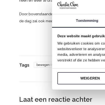
heen en weer te draaien, haal je schouders op tot 
Door bovenstaande tips dagelijks te gebruiken ervaa
Toestemming
de dag zal ook meer ontspannen verlopen.
Deze website maakt gebruik
We gebruiken cookies om cont
websiteverkeer te analyseren
media, adverteren en analys
verstrekt of die ze hebben v
Tags
bewegen
(1)
energie
(2)
gezonde voedi
WEIGEREN
Laat een reactie achter