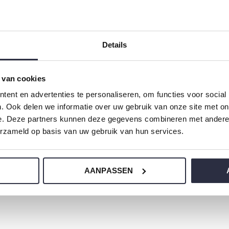
aan je oren en ontspan je schouders weer terug.
rt je lichaam een extra boost van productiviteit. Je hersenen z
Details
 van cookies
ent en advertenties te personaliseren, om functies voor social
. Ook delen we informatie over uw gebruik van onze site met on
e. Deze partners kunnen deze gegevens combineren met andere i
erzameld op basis van uw gebruik van hun services.
ng
(1)
hersenen
(1)
middagroutines
(1)
productiviteit
(1)
t
AANPASSEN