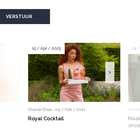
VERSTUUR
15 / Apr / 2025
24 /
Charlie Choe - 04 / Feb / 2021
Charli
Royal Cocktail
Maak
onze