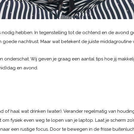
s nodig hebben. In tegenstelling tot de ochtend en de avond geb
n goede nachtrust. Maar wat betekent de juiste middagroutine 
 onderschat. Wij geven je graag een aantal tips hoe jij makke
(mid)dag en avond.
nd of haal wat drinken (water). Verander regelmatig van houdi
 om fysiek even weg te lopen van je laptop. Laat je scherm zo’
naar een rustige focus. Door te bewegen in de frisse buitenlu