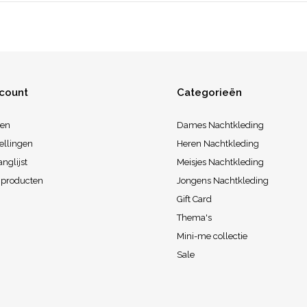
ccount
Categorieën
ren
Dames Nachtkleding
ellingen
Heren Nachtkleding
anglijst
Meisjes Nachtkleding
k producten
Jongens Nachtkleding
Gift Card
Thema's
Mini-me collectie
Sale