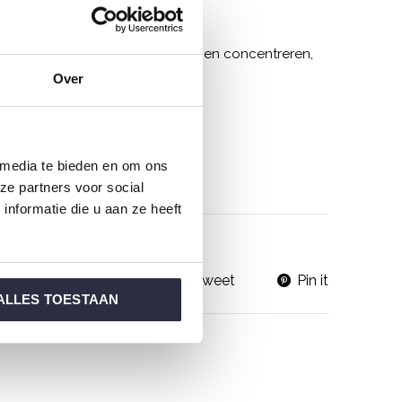
ullen zich niet alleen beter kunnen concentreren,
Over
 media te bieden en om ons
ze partners voor social
nformatie die u aan ze heeft
huiswerken
(1)
Share
Tweet
Pin it
ALLES TOESTAAN