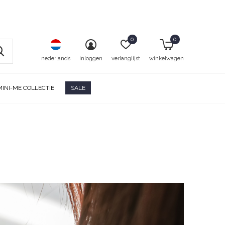
0
0
nederlands
inloggen
verlanglijst
winkelwagen
MINI-ME COLLECTIE
SALE