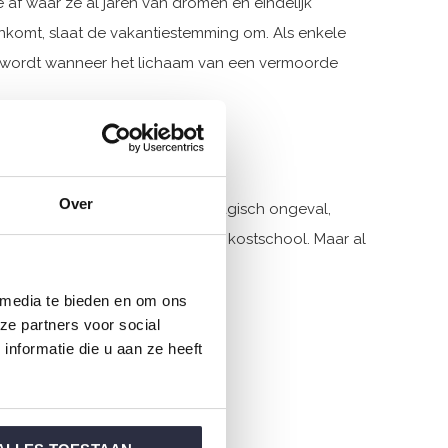
af waar ze al jaren van dromen en eindelijk
enkomt, slaat de vakantiestemming om. Als enkele
ter wordt wanneer het lichaam van een vermoorde
Over
 volgens het schoolhoofd een tragisch ongeval,
en in de gesloten wereld van de kostschool. Maar al
g ongeval.
 media te bieden en om ons
ze partners voor social
nformatie die u aan ze heeft