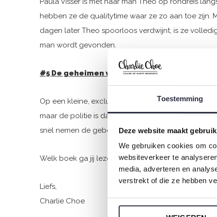
Paula Visser is met haar man Theo op rondreis lang
hebben ze de qualitytime waar ze zo aan toe zijn.
dagen later Theo spoorloos verdwijnt, is ze volled
man wordt gevonden.
#5 De geheimen van de kostschool – Lucinda 
Toestemming
Op een kleine, exclusieve kostschool in Norfolk is
maar de politie is daar niet zo zeker van. Detecti
snel nemen de gebeurtenissen een verontrustende w
Deze website maakt gebruik
We gebruiken cookies om cont
websiteverkeer te analyseren
Welk boek ga jij lezen of op je lijstje zetten?
media, adverteren en analys
verstrekt of die ze hebben v
Liefs,
Charlie Choe