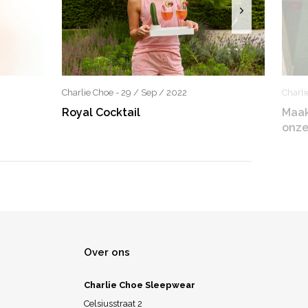
Charlie Choe - 29 / Sep / 2022
Charli
Royal Cocktail
Maak
onze
Over ons
Charlie Choe Sleepwear
Celsiusstraat 2