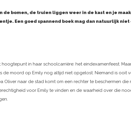
 de bomen, de truien liggen weer in de kast en je maakt 
kentje. Een goed spannend boek mag dan natuurlijk niet 
et hoogtepunt in haar schoolcarrière: het eindexamenfeest. Ma
 is de moord op Emily nog altijd niet opgelost. Niemand is ooit
rea Oliver naar de stad komt om een rechter te beschermen di
erechtigheid voor Emily te vinden en de waarheid over die noo
gen.