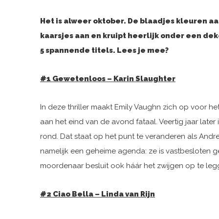
Het is alweer oktober. De blaadjes kleuren aan
kaarsjes aan en kruipt heerlijk onder een de
5 spannende titels. Lees je mee?
#1 Gewetenloos – Karin Slaughter
In deze thriller maakt Emily Vaughn zich op voor h
aan het eind van de avond fataal. Veertig jaar later
rond. Dat staat op het punt te veranderen als And
namelijk een geheime agenda: ze is vastbesloten g
moordenaar besluit ook háár het zwijgen op te leg
#2 Ciao Bella – Linda van Rijn