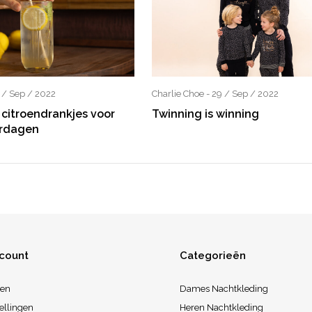
9 / Sep / 2022
Charlie Choe - 29 / Sep / 2022
 citroendrankjes voor
Twinning is winning
rdagen
ccount
Categorieën
ren
Dames Nachtkleding
ellingen
Heren Nachtkleding