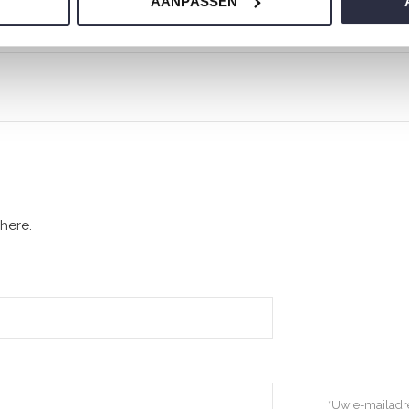
AANPASSEN
here.
*Uw e-mailadre