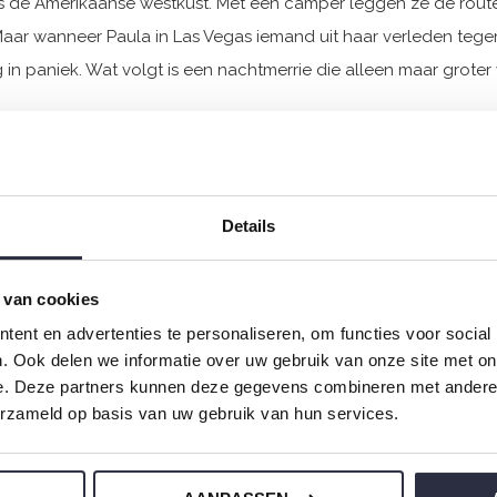
s de Amerikaanse westkust. Met een camper leggen ze de route 
 Maar wanneer Paula in Las Vegas iemand uit haar verleden teg
ig in paniek. Wat volgt is een nachtmerrie die alleen maar gro
Riley
Details
 een leerling dood aangetroffen. De schokkende gebeurtenis is
ve Jazz Hunter wordt op de zaak gezet en probeert door te dring
ending, en blijkt er veel meer aan de hand dan een noodlotti
 van cookies
ent en advertenties te personaliseren, om functies voor social
. Ook delen we informatie over uw gebruik van onze site met on
e. Deze partners kunnen deze gegevens combineren met andere i
erzameld op basis van uw gebruik van hun services.