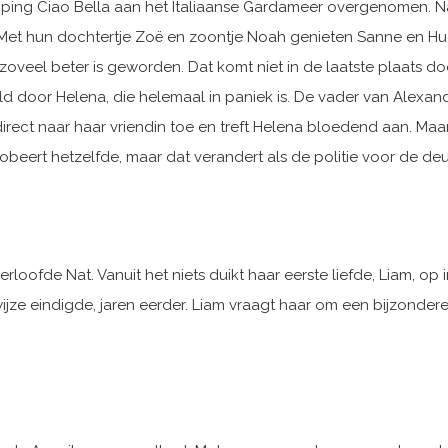
ing Ciao Bella aan het Italiaanse Gardameer overgenomen. Na
 Met hun dochtertje Zoë en zoontje Noah genieten Sanne en Hu
 zo­veel beter is geworden. Dat komt niet in de laatste plaats d
r Helena, die hele­maal in paniek is. De vader van Alexander, d
rect naar haar vriendin toe en treft Helena bloedend aan. Maar w
obeert hetzelfde, maar dat verandert als de politie voor de de
erloofde Nat. Vanuit het niets duikt haar eerste liefde, Liam, o
wijze eindigde, jaren eerder. Liam vraagt haar om een bijzonde