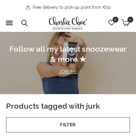
Free delivery to pick-up point from €50
0
0
Follow all my latest snoozewear
& more ★
JOIN ME
Products tagged with jurk
FILTER