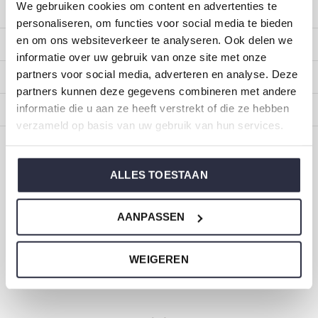
We gebruiken cookies om content en advertenties te
Customer service
personaliseren, om functies voor social media te bieden
en om ons websiteverkeer te analyseren. Ook delen we
My account
informatie over uw gebruik van onze site met onze
partners voor social media, adverteren en analyse. Deze
Categories
partners kunnen deze gegevens combineren met andere
informatie die u aan ze heeft verstrekt of die ze hebben
About us
verzameld op basis van uw gebruik van hun services.
CALL US
EMAIL US
ALLES TOESTAAN
ONZE MERKEN
AANPASSEN
WEIGEREN
Dirkje baby and children's clothing
Size 44 to 116