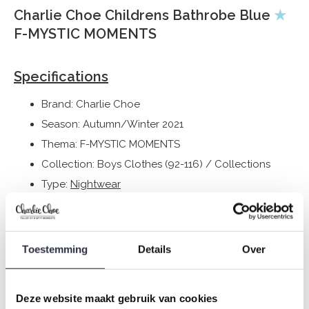
Charlie Choe Childrens Bathrobe Blue
★
F-MYSTIC MOMENTS
Specifications
Brand: Charlie Choe
Season: Autumn/Winter 2021
Thema: F-MYSTIC MOMENTS
Collection: Boys Clothes (92-116) / Collections
Type:
Nightwear
Gender: Boys
Colour: Indigo
Composition: 100% Polyester
Toestemming
Details
Over
Article number: F41068-42
Deze website maakt gebruik van cookies
Charlie Choe's nightwear is made of wonderfully soft