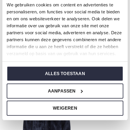
We gebruiken cookies om content en advertenties te
jersey and has a perfect fit.
personaliseren, om functies voor social media te bieden
en om ons websiteverkeer te analyseren. Ook delen we
Are you not sure which size you need when buying our
informatie over uw gebruik van onze site met onze
nightwear?
partners voor social media, adverteren en analyse. Deze
partners kunnen deze gegevens combineren met andere
Click
here
for Charlie Choe's size chart.
informatie die u aan ze heeft verstrekt of die ze hebben
verzameld op basis van uw gebruik van hun services.
Not to forget
ALLES TOESTAAN
AANPASSEN
WEIGEREN