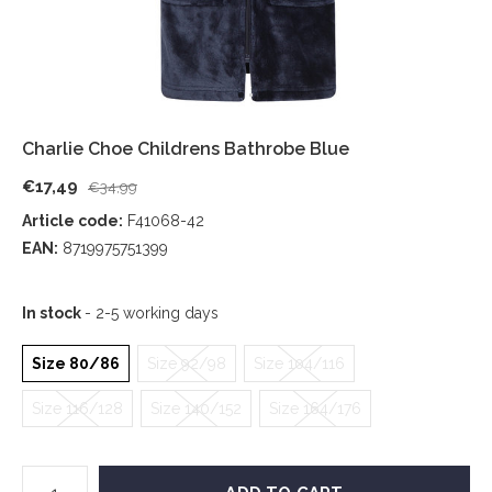
Charlie Choe Childrens Bathrobe Blue
€17,49
€34,99
Article code:
F41068-42
EAN:
8719975751399
In stock
- 2-5 working days
Size 80/86
Size 92/98
Size 104/116
Size 116/128
Size 140/152
Size 164/176