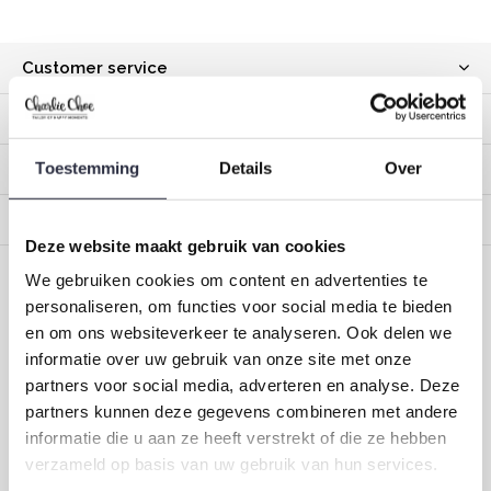
Customer service
My account
Toestemming
Details
Over
Categories
About us
Deze website maakt gebruik van cookies
We gebruiken cookies om content en advertenties te
CALL US
EMAIL US
personaliseren, om functies voor social media te bieden
en om ons websiteverkeer te analyseren. Ook delen we
ONZE MERKEN
informatie over uw gebruik van onze site met onze
partners voor social media, adverteren en analyse. Deze
partners kunnen deze gegevens combineren met andere
informatie die u aan ze heeft verstrekt of die ze hebben
Dirkje baby and children's clothing
verzameld op basis van uw gebruik van hun services.
Size 44 to 116