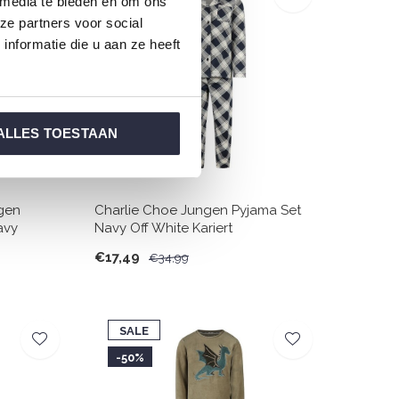
 media te bieden en om ons
-50%
ze partners voor social
nformatie die u aan ze heeft
ALLES TOESTAAN
gen
Charlie Choe Jungen Pyjama Set
avy
Navy Off White Kariert
€17,49
€34,99
SALE
-50%