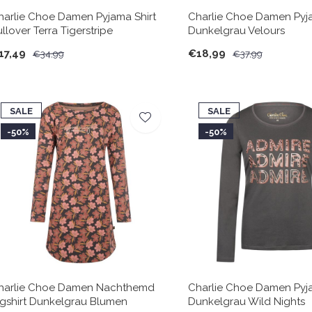
harlie Choe Damen Pyjama Shirt
Charlie Choe Damen Py
llover Terra Tigerstripe
Dunkelgrau Velours
17,49
€18,99
€34,99
€37,99
SALE
SALE
-50%
-50%
harlie Choe Damen Nachthemd
Charlie Choe Damen Pyja
igshirt Dunkelgrau Blumen
Dunkelgrau Wild Nights