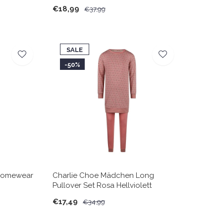
€18,99
€37,99
SALE
-50%
Homewear
Charlie Choe Mädchen Long
Pullover Set Rosa Hellviolett
€17,49
€34,99