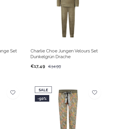
unge Set
Charlie Choe Jungen Velours Set
Dunkelgrün Drache
€17,49
€34,99
SALE
-50%