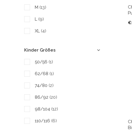
C
M
(13)
Pu
L
(9)
€
XL
(4)
Kinder Größes
50/56
(1)
62/68
(1)
74/80
(2)
86/92
(20)
98/104
(12)
110/116
(6)
C
B