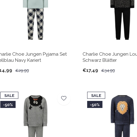
harlie Choe Jungen Pyjama Set
Charlie Choe Jungen Lo
ellblau Navy Kariert
Schwarz Blätter
14,99
€17,49
€29,99
€34,99
SALE
SALE
-50%
-50%