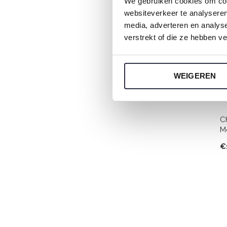
We gebruiken cookies om cont
websiteverkeer te analyseren
media, adverteren en analys
verstrekt of die ze hebben v
WEIGEREN
C
M
€