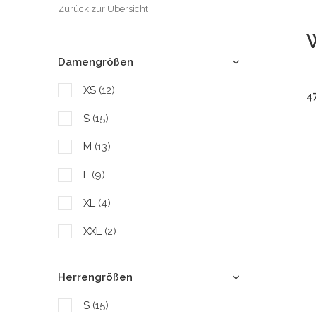
Zurück zur Übersicht
Damengrößen
XS
(12)
4
S
(15)
M
(13)
L
(9)
XL
(4)
XXL
(2)
Herrengrößen
S
(15)