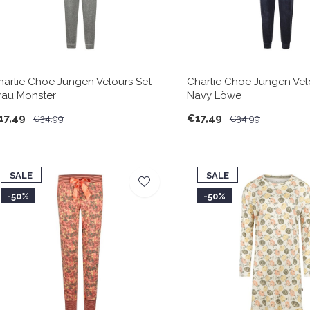
harlie Choe Jungen Velours Set
Charlie Choe Jungen Vel
rau Monster
Navy Löwe
17,49
€17,49
€34,99
€34,99
SALE
SALE
-50%
-50%