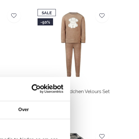
SALE
-50%
lours Set
Charlie Choe Mädchen Velours Set
Braun Hund
€17,49
€34,99
Over
SALE