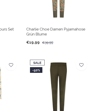
ours Set
Charlie Choe Damen Pyjamahose
Grün Blume
€19,99
€39,99
SALE
-50%