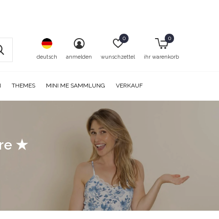
0
0
deutsch
anmelden
wunschzettel
ihr warenkorb
N
THEMES
MINI ME SAMMLUNG
VERKAUF
ore ★