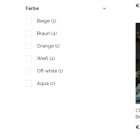
122/128
(5)
€
Farbe
134/140
(2)
Beige
(3)
146/152
(4)
Braun
(4)
158/164
(6)
Orange
(1)
Weiß
(4)
Off-white
(1)
Aqua
(2)
Rot
(3)
C
B
€