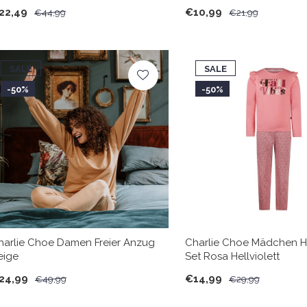
22,49
€10,99
€44,99
€21,99
SALE
SALE
-50%
-50%
harlie Choe Damen Freier Anzug
Charlie Choe Mädchen 
eige
Set Rosa Hellviolett
24,99
€14,99
€49,99
€29,99