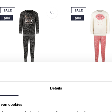
SALE
SALE
-50%
-50%
harlie Choe Mädchen Lounge Set
Charlie Choe Mädchen Ve
chwarz Blätter
Rosa Off White Wolken
17,49
€17,49
€34,99
€34,99
Details
 van cookies
SALE
SALE