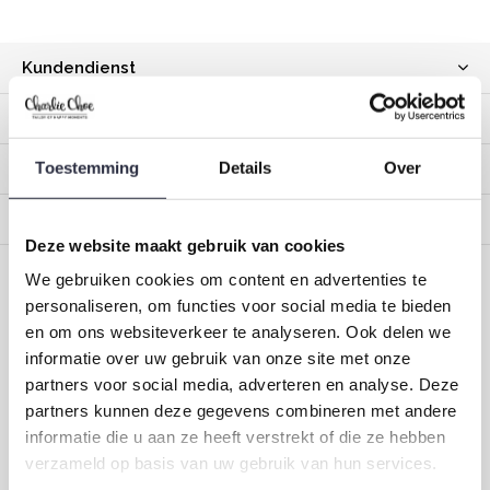
Kundendienst
Mein Konto
Toestemming
Details
Over
Kategorien
Impressum
Deze website maakt gebruik van cookies
We gebruiken cookies om content en advertenties te
CALL US
EMAIL US
personaliseren, om functies voor social media te bieden
en om ons websiteverkeer te analyseren. Ook delen we
ONZE MERKEN
informatie over uw gebruik van onze site met onze
partners voor social media, adverteren en analyse. Deze
partners kunnen deze gegevens combineren met andere
informatie die u aan ze heeft verstrekt of die ze hebben
Dirkje Baby- und Kinderkleidung
verzameld op basis van uw gebruik van hun services.
Größe 44 bis 116