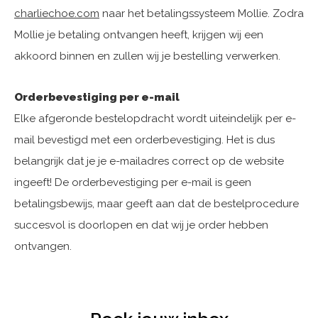
charliechoe.com
naar het betalingssysteem Mollie. Zodra
Mollie je betaling ontvangen heeft, krijgen wij een
akkoord binnen en zullen wij je bestelling verwerken.
Orderbevestiging per e-mail
Elke afgeronde bestelopdracht wordt uiteindelijk per e-
mail bevestigd met een orderbevestiging. Het is dus
belangrijk dat je je e-mailadres correct op de website
ingeeft! De orderbevestiging per e-mail is geen
betalingsbewijs, maar geeft aan dat de bestelprocedure
succesvol is doorlopen en dat wij je order hebben
ontvangen.