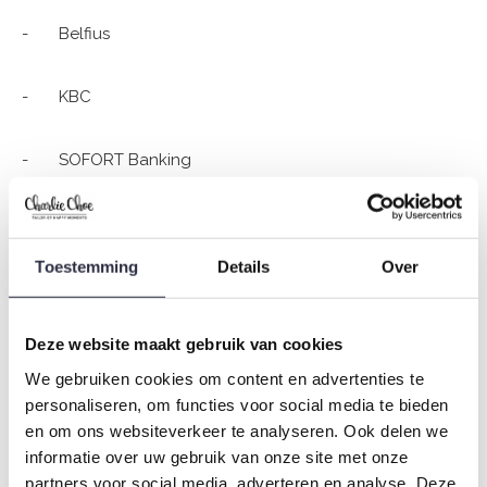
- Belfius
- KBC
- SOFORT Banking
- Paypal
Toestemming
Details
Over
- Giropay
Deze website maakt gebruik van cookies
- een cadeau- of tegoedbon, uitgegeven door
We gebruiken cookies om content en advertenties te
charliechoe.com
personaliseren, om functies voor social media te bieden
en om ons websiteverkeer te analyseren. Ook delen we
Offline betalen (bankoverschrijving)
informatie over uw gebruik van onze site met onze
partners voor social media, adverteren en analyse. Deze