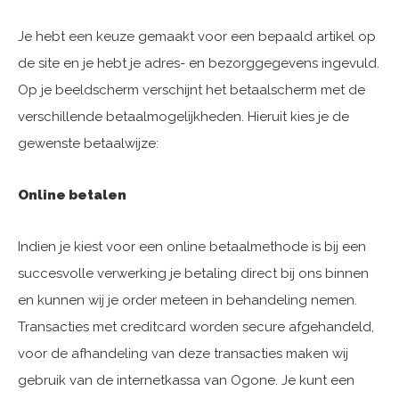
Je hebt een keuze gemaakt voor een bepaald artikel op
de site en je hebt je adres- en bezorggegevens ingevuld.
Op je beeldscherm verschijnt het betaalscherm met de
verschillende betaalmogelijkheden. Hieruit kies je de
gewenste betaalwijze:
Online betalen
Indien je kiest voor een online betaalmethode is bij een
succesvolle verwerking je betaling direct bij ons binnen
en kunnen wij je order meteen in behandeling nemen.
Transacties met creditcard worden secure afgehandeld,
voor de afhandeling van deze transacties maken wij
gebruik van de internetkassa van Ogone. Je kunt een