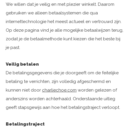
We willen dat je veilig en met plezier winkelt. Daarom
gebruiken we alleen betaalsystemen die qua
internettechnologie het meest actueel en vertrouwd zijn.
Op deze pagina vind je alle mogelijke betaalwijzen terug,
zodat je de betaalmethode kunt kiezen die het beste bij
je past.
Veilig betalen
De betalingsgegevens die je doorgeeft om de feitelijke
betaling te verrichten, zijn volledig afgeschermd en
kunnen niet door
charliechoe.com
worden gelezen of
anderszins worden achterhaald. Onderstaande uitleg
geeft stapsgewijs aan hoe het betalingstraject verloopt.
Betalingstraject